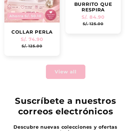
BURRITO QUE
RESPIRA
Ahorra S/. 50.10
Regular
S/. 84.90
Sale
price
price
S/. 125.00
COLLAR PERLA
Regular
S/. 74.90
Sale
price
price
S/. 125.00
View all
Suscríbete a nuestros
correos electrónicos
Descubre nuevas colecciones y ofertas