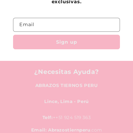
exclusivas.
Email
Sign up
¿Necesitas Ayuda?
ABRAZOS TIERNOS PERU
Lince, Lima - Perú
Telf:
++51 924 519 363
Email: Abrazostiernperu
.com